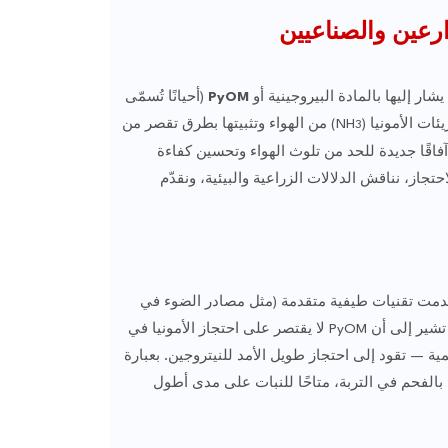
ارعين والصناعيين
ار إليها بالمادة البيروجينية أو
PyOM
(أحيانًا تُسمّى
ت الأمونيا (NH
) من الهواء وتثبيتها بطرق تقصر من
3
آفاقًا جديدة للحد من تلوث الهواء وتحسين كفاءة
جاز، نناقش الدلالات الزراعية والبيئية، ونقدّم
تخدمت تقنيات طيفية متقدمة (مثل مصادر الضوء في
. النتائج الرئيسية تشير إلى أن PyOM لا يقتصر على احتجاز الأمونيا في
ة — تقود إلى احتجاز طويل الأمد للنيتروجين. بعبارة
ا بالفحم في التربة، متاحًا للنبات على مدى أطول