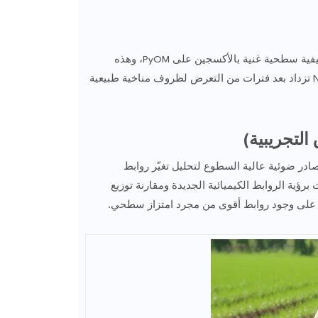
التجوية (التعرّض للهواء، الأكسدة، النشاط الميكروبي) تخلق مجموعات وظيفية سطحية غنية بالأكسجين على PyOM، وهذه
تزداد بعد فترات من التعرض لظروف مناخية طبيعية
التجريبية)
در ضوئية عالية السطوع لتحليل تغيّر روابط
لأدوات سمحت برؤية الروابط الكيميائية الجديدة ومقارنة توزيع
ة على وجود روابط أقوى من مجرد امتزاز سطحي.