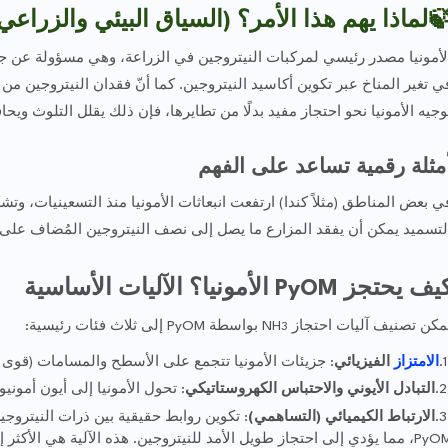
لماذا يهم هذا الأمر؟ (السياق البيئي والزراعي
عة، وهي مسؤولة عن جزء كبير من تلوث الهواء (الجسيمات الدقيقة) ومساه
ر المناخ عبر تكوين أكاسيد النيتروجين. كما أنّ فقدان النيتروجين من مزار
 احتجاز مفيد بدلًا من تطايرها، فإن ذلك يقلل التلوث ويحافظ على المغذيات
أمثلة رقمية تساعد على الفه
مونيا منذ التسعينيات، وتشكل الأنشطة الزراعية نسبة كبيرة منها. وفي مراف
ف النيتروجين المُضاف على هيئة أمونيا متطايرة—هدر اقتصادي وبيئي كبير
كيف يحتجز PyOM الأمونيا؟ الآليات الأساس
بواسطة PyOM إلى ثلاث فئات رئيسية:
يمكن تصنيف آليات احتجاز N
3
سامات (قوى فان دير فال)، وهو نوع احتجاز قابل للعكس.
الفيزيائي
الامتزاز
حول الأمونيا إلى أيون أمونيوم (NH
التبادل الأيوني والاحتباس الكهروستاتيكي
اقع أكسجينية أو كربونية مفعّلة على سطح
الارتباط الكيميائي (التساهمي)
 هذه الآلية هي الأكثر إثارة للاهتمام وتغيّر الكثير من التوقعات حول دور