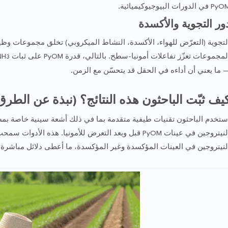
 في الدورات البيوجيوكيميائية.
ور التجوية والأكسدة
لمجموعات تعزّز تفاعلات أمونيا-سطح. بالتالي، قدرة PyOM على ثبات NH
3
 ما يعني أن أداءه في الحقل قد يتحسّن مع الزمن.
يف ثبّت الباحثون هذه النتائج؟ (نبذة عن الطرق 
ستخدم الباحثون تقنيات طيفية متقدمة بما في ذلك أشعة سينية خاصة بمصا
النيتروجين في عينات PyOM قبل وبعد التعرض للأمونيا. هذه ا
لنيتروجين في العينات المؤكسدة وغير المؤكسدة، ما أعطى دلائل مباشر