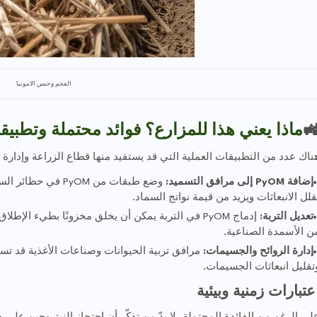
الفحم وحبس الامونيا
ي هذا للمزارع؟ فوائد محتملة وتطبيقات عملية

بيقات العملية التي قد يستفيد منها قطاع الزراعة وإدارة النفايات العضوية
لأمونيا المتطايرة،
إضافة PyOM إلى مرافق التسميد:
يقلل الانبعاثات ويزيد من قيمة نواتج السماد
لاق من النيتروجين يقلّل الحاجة إلى تطبيقات إضافية
تعديل التربة:
من الأسمدة الصناعية
إدارة الروائح والجسيمات:
وتقليل انبعاثات الجسيمات
اعتبارات زمنية وبيئي