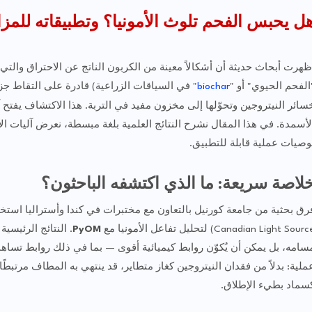
ل يحبس الفحم تلوث الأمونيا؟ وتطبيقاته للمز
ظهرت أبحاث حديثة أن أشكالاً معينة من الكربون الناتج عن الاحتراق والتي يش
الفحم الحيوي" أو "
biochar
" في السياقات الزراعية) قادرة على التقاط جزيئا
سائر النيتروجين وتحوّلها إلى مخزون مفيد في التربة. هذا الاكتشاف يفتح 
لأسمدة. في هذا المقال نشرح النتائج العلمية بلغة مبسطة، نعرض آليات الاحت
وصيات عملية قابلة للتطبيق.
لاصة سريعة: ما الذي اكتشفه الباحثون؟
رق بحثية من جامعة كورنيل بالتعاون مع مختبرات في كندا وأستراليا اس
Canadian Light Sour) لتحليل تفاعل الأمونيا مع
PyOM
سامه، بل يمكن أن يُكوّن روابط كيميائية أقوى — بما في ذلك روابط تساهمي
ملية: بدلاً من فقدان النيتروجين كغاز متطاير، قد ينتهي به المطاف مرتبطً
سماد بطيء الإطلاق.