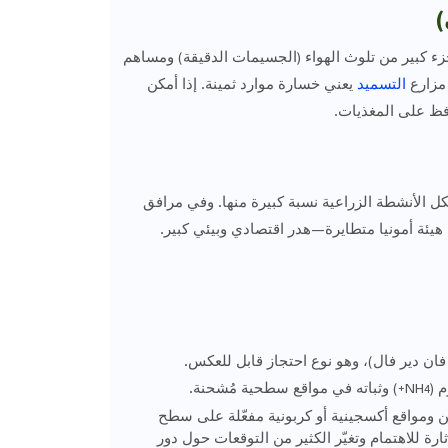

الأمونيا مصدر رئيسي لمركبات النيتروجين في الزرا
يعني خسارة موارد ثمينة. إذا أمكن
التسميد
في تغي
توجيه الأمونيا نحو
في بعض المناطق (مثلاً كندا) ارتفعت انبعاثات الأ
التسميد يمكن أن يفقد المزارع ما يصل إلى نص
: جزيئات الأمونيا تتجمع على الأسطح والم
) وثباته في مواقع سطحية مُشحنة.
: ت
+
4
: تكوين روابط حقيقية بين ذرات النيتروجين ومو
PyOM، مما يؤدي إلى احتجاز طويل الأمد للنيتروجين.