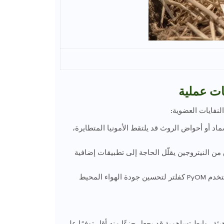
ات عملية
لنفايات العضوية:
في حظائر السماد أو أحواض الروث قد يلتقط الأمونيا المتطايرة،
إطلاق من النيتروجين يقلّل الحاجة إلى تطبيقات إضافية
مرافق تربية الحيوانات وصناعات الأغذية قد تستخدم PyOM كفلتر لتحسين جودة الهواء المحيط