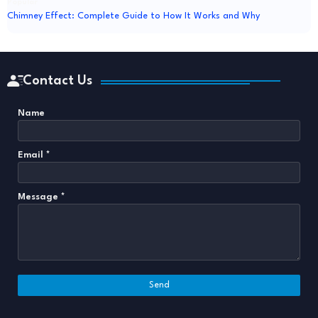
Popular
Chimney Effect: Complete Guide to How It Works and Why
Contact Us
Name
Email
*
Message
*