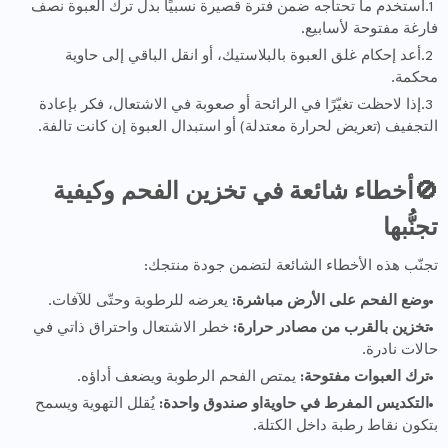
استخدم ما تحتاجه ضمن فترة قصيرة نسبيًا بدل ترك العبوة نصف
فارغة مفتوحة لأسابيع.
أعد إحكام غلق العبوة بالبلاستيك، أو انقل الباقي إلى حاوية
محكمة.
إذا لاحظت تغيّرًا في الرائحة أو صعوبة في الاشتعال، فكر بإعادة
التجفيف (تعريض لحرارة معتدلة) أو استبدال العبوة إن كانت تالفة.
🚫أخطاء شائعة في تخزين الفحم وكيفية
تجنُّبها
تجنّب هذه الأخطاء الشائعة لتضمن جودة منتجك:
وضع الفحم على الأرض مباشرة:
يعرضه للرطوبة وحتّى للآفات.
تخزين بالقرب من مصادر حرارة:
خطر الاشتعال واحتراق ذاتي في
حالات نادرة.
ترك العبوات مفتوحة:
يمتص الفحم الرطوبة ويضعف أداؤه.
التكديس المفرط في حاويةاو صندوق واحدة:
يُقلل التهوية ويسمح
بتكون نقاط رطبة داخل الكتلة.