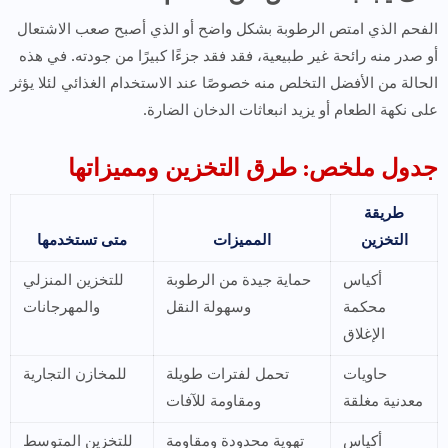
الفحم الذي امتص الرطوبة بشكل واضح أو الذي أصبح صعب الاشتعال
أو صدر منه رائحة غير طبيعية، فقد فقد جزءًا كبيرًا من جودته. في هذه
الحالة من الأفضل التخلص منه خصوصًا عند الاستخدام الغذائي لئلا يؤثر
على نكهة الطعام أو يزيد انبعاثات الدخان الضارة.
جدول ملخص: طرق التخزين ومميزاتها
طريقة
التخزين
المميزات
متى تستخدمها
أكياس
حماية جيدة من الرطوبة
للتخزين المنزلي
محكمة
وسهولة النقل
والمهرجانات
الإغلاق
حاويات
تحمل لفترات طويلة
للمخازن التجارية
معدنية مغلقة
ومقاومة للآفات
أكياس
تهوية محدودة ومقاومة
للتخزين المتوسط