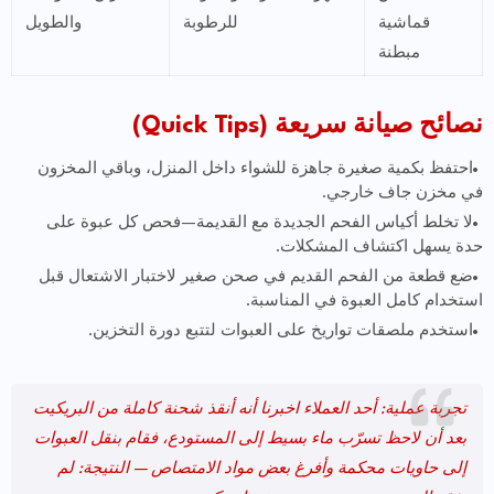
قماشية
للرطوبة
والطويل
مبطنة
نصائح صيانة سريعة (Quick Tips)
احتفظ بكمية صغيرة جاهزة للشواء داخل المنزل، وباقي المخزون
في مخزن جاف خارجي.
لا تخلط أكياس الفحم الجديدة مع القديمة—فحص كل عبوة على
حدة يسهل اكتشاف المشكلات.
ضع قطعة من الفحم القديم في صحن صغير لاختبار الاشتعال قبل
استخدام كامل العبوة في المناسبة.
استخدم ملصقات تواريخ على العبوات لتتبع دورة التخزين.
تجربة عملية: أحد العملاء اخبرنا أنه أنقذ شحنة كاملة من البريكيت
بعد أن لاحظ تسرّب ماء بسيط إلى المستودع، فقام بنقل العبوات
إلى حاويات محكمة وأفرغ بعض مواد الامتصاص — النتيجة: لم