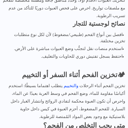
لتحريك العبوات الأقدم أولًا، وحدد مناطق جافة ومظللة مخصصة للفحم
مع ملصقات تواريخ. احرص على فحص العبوات دوريًا للتأكد من عدم
تسريب الرطوبة.
نصائح لوجستية للتجار
افصل بين أنواع الفحم (طبيعي/مضغوط) لأن لكل نوع متطلبات
تخزين مختلفة.
استخدم منصات نقل لتجنُّب وضع العبوات مباشرة على الأرض.
احتفظ بسجل تفتيش دوري للحاويات والتغليف.
🏕تخزين الفحم أثناء السفر أو التخييم
تخزين الفحم أثناء الرحلات
والتخييم
يتطلب اهتماما بسيطًا: استخدم
أكياسًا مقاومة للماء، وضع الفحم في وسط العربة بعيدًا عن الماء،
واحرص أن تكون العبوة محكمة لتفادي الروائح وانتشار الغبار داخل
السيارة. للفحم المضغوط، أحزم العبوة في كيس داخل حاوية
بلاستيكية مع وجود بعض المواد المُمتصة للرطوبة.
متى يجب التخلص من الفحم؟