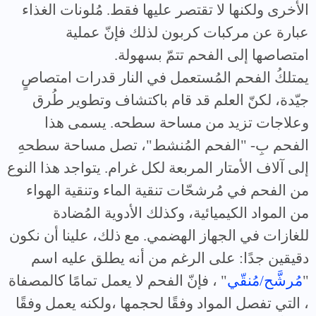
الأخرى ولكنها لا تقتصر عليها فقط. مُلونات الغذاء
عبارة عن مركبات كربون لذلك فإنّ عملية
امتصاصها إلى الفحم تتمّ بسهولة.
يمتلكُ الفحم المُستعمل في النار قدرات امتصاصٍ
جيّدة، لكنّ العلم قد قام باكتشاف وتطوير طُرق
وعلاجات تزيد من مساحة سطحه. يسمى هذا
الفحم بِ- "الفحم المُنشط"، تصل مساحة سطحهِ
إلى آلاف الأمتار المربعة لكل غرام. يتواجد هذا النوع
من الفحم في مُرشحّات تنقية الماء وتنقية الهواء
من المواد الكيميائية، وكذلك الأدوية المُضادة
للغازات في الجهاز الهضمي. مع ذلك، علينا أن نكون
دقيقين جدًا: على الرغم من أنه يطلق عليه اسم
"
مُرشَّح/مُنقّي
" ، فإنّ الفحم لا يعمل تمامًا كالمصفاة
، التي تفصل المواد وفقًا لحجمها ،ولكنه يعمل وفقًا