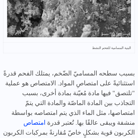
البنية المسامية للفحم النشط
بسبب سطحه المساميّ الضّخم، يمتلك الفحم قدرةً
استثنائيةً على امتصاصِ المواد. الامتصاص هو عملية
"تلتصق" فيها مادة مُعيّنة بمادة أخرى، بسبب
التجاذب بين المادة الماصّة والمادة التي يتمّ
امتصاصها، مثل الماء الذي يتم امتصاصه بواسطة
منشفة ويبقى عالقًا بها. تُعتبر قدرة
امتصاص
الكربون قوية بشكلٍ خاصّ مُقارنةً بمركبات الكربون