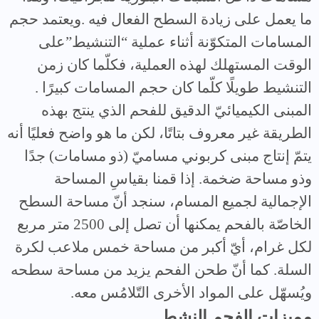
ما يعمل على زيادة السطح الفعال فيه .ويعتمد حجم
المسامات المتكوّنة أثناء عملية “التنشيط”على
الوقت المستهلك لهذه العملية، فكلّما كان زمن
التنشيط طويلًا كلّما كان حجم المسامات كبيرًا .
المبنى الكيميائيّ الدقيق للفحم الذي ينتج بهذه
الطريقة غير معروف بتاتًا، لكن ما هو واضح فعليًا أنه
يتمّ إنتاج مبنى كربوني مساميّ (ذو مسامات) جدًا
وذو مساحة ضخمة. إذا قمنا بقياسِ المساحة
الإجمالية لجميع المسام، سنجد أنّ مساحة السطح
الخاصّة بالفحم يمكنها أن تصل إلى 2500 متر مربع
لكل غرام، أيّ أكبر من مساحة خمس ملاعب لكرة
السلة. كما أنّ طحن الفحم يزيد من مساحة سطحه
ويُسهّل على المواد الأخرى التّلامُس معه.
مميزات الفحم النشط