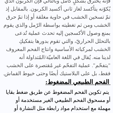
فإنه يحترق بشكلٍ كامل وبالتالي فإنّ الكربون الذي
يُكوّنه يتأكسد لغاز ثاني أكسيد الكربون. بالمقابل إذ
تمّ تسخين الخشب في حاوية مغلقة أو إذا تمّ حرق
الخشب ومن ثم تغطيته بواسطة الرّمل والذي يقوم
بمنع وصول الأكسجين إليه تحدث عملية تُدعى
بالتحلل الحراريّ، والتي تقوم بدورها بتفكيكِ
الخشب لمركباته الأساسية وانتاج الفحم المعروف
لدينا منه. يٌقال في اللغة العاميّة/المُتداولة أنه
"يتفحّم". عملية التفحّم غير مُقتصرة على الخشب
فقط، بل على البلاستيك أيضًا وحتى خيوط القماش.
الفحم الطبيعي المضغوط:
يتم تكوين الفحم المضغوط عن طريق ضغط بقايا
أو مسحوق الفحم الطبيعي الغير مستخدمة أو
مهملة مع استخدام مواد رابطة مثل النشارة أو