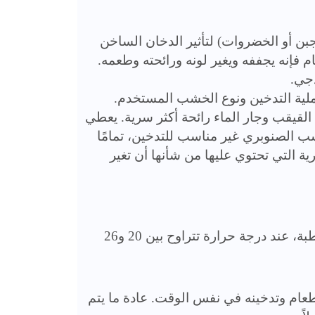
جبن أو الخضروات) لتأثير الدخان الساخن
 فإنه يجففه ويغير لونه ورائحته وطعمه.
ذجي.
ملية التدخين ونوع الخشب المستخدم.
لقيقب وجار الماء رائحة أكثر سرية. يعطي
ب الصنوبري غير مناسب للتدخين، تمامًا
ية التي تحتوي عليها من شأنها أن تغير
يتم تعريض الطعام لعدة أيام أو حتى عدة أسابيع، في بيئة رطبة، عند درجة حرارة تتراوح بين 20 و26
1 درجة؛ ثم يتم طهي الطعام وتدخينه في نفس الوقت. عادة ما يتم