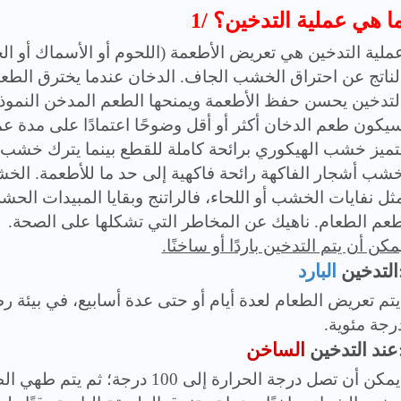
/ ما هي عملية التدخين؟
ملية التدخين هي تعريض الأطعمة (اللحوم أو الأسماك أو ال
لناتج عن احتراق الخشب الجاف. الدخان عندما يخترق الطعام
لتدخين يحسن حفظ الأطعمة ويمنحها الطعم المدخن النمو
يكون طعم الدخان أكثر أو أقل وضوحًا اعتمادًا على مدة ع
تميز خشب الهيكوري برائحة كاملة للقطع بينما يترك خشب ا
شب أشجار الفاكهة رائحة فاكهية إلى حد ما للأطعمة. الخش
ثل نفايات الخشب أو اللحاء، فالراتنج وبقايا المبيدات الحشر
عم الطعام. ناهيك عن المخاطر التي تشكلها على الصحة.
مكن أن يتم التدخين باردًا أو ساخنًا.
التدخين
البارد
رجة مئوية.
عند التدخين
الساخن
يمكن أن تصل درجة الحرارة إلى 00